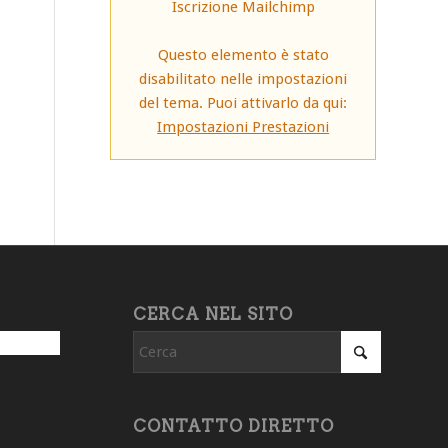
Iscrizione Mailchimp
Questo elemento è stato
disabilitato nelle impostazioni
del tema. Puoi attivarlo da qui:
Impostazioni Prestazioni
CERCA NEL SITO
CONTATTO DIRETTO