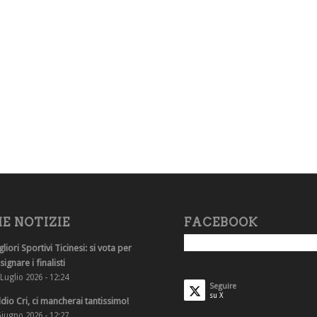
E NOTIZIE
FACEBOOK
gliori Sportivi Ticinesi: si vota per
ignare i finalisti
Luglio 2026 - 12:24
Seguire
su X
dio Cri, ci mancherai tantissimo!
Giugno 2026 - 12:27