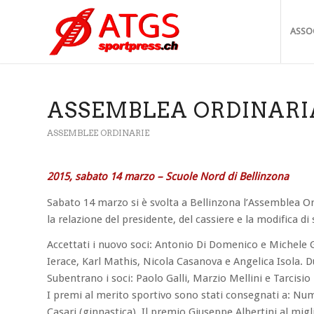
ASSO
ASSEMBLEA ORDINARIA
ASSEMBLEE ORDINARIE
2015, sabato 14 marzo – Scuole Nord di Bellinzona
Sabato 14 marzo si è svolta a Bellinzona l’Assemblea Ord
la relazione del presidente, del cassiere e la modifica di 
Accettati i nuovo soci: Antonio Di Domenico e Michele G
Ierace, Karl Mathis, Nicola Casanova e Angelica Isola. D
Subentrano i soci: Paolo Galli, Marzio Mellini e Tarcisio 
I premi al merito sportivo sono stati consegnati a: Numa
Casari (ginnastica). Il premio Giuseppe Albertini al migl