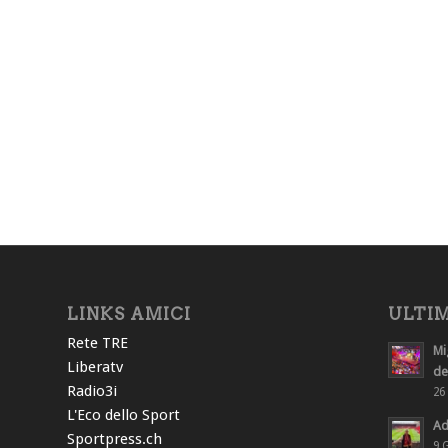
LINKS AMICI
ULTIM
Rete TRE
Mi
Liberatv
des
Radio3i
26 
L'Eco dello Sport
Ad
Sportpress.ch
9 