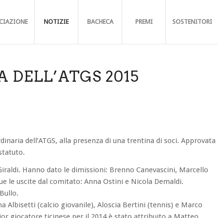
CIAZIONE
NOTIZIE
BACHECA
PREMI
SOSTENITORI
 DELL’ATGS 2015
inaria dell’ATGS, alla presenza di una trentina di soci. Approvata
statuto.
iraldi. Hanno dato le dimissioni: Brenno Canevascini, Marcello
ue le uscite dal comitato: Anna Ostini e Nicola Demaldi.
Bullo.
 Albisetti (calcio giovanile), Aloscia Bertini (tennis) e Marco
ior giocatore ticinese per il 2014 è stato attribuito a Matteo