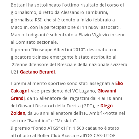
Bottani ha sottolineato l’ottimo risultato del corso di
giornalismo, diretto da Alessandro Tamburini,
giornalista RSI, che si è tenuto a inizio febbraio a
Macolin, con la partecipazione di 14 nuovi associati.
Marco Lodigiani è subentrato a Flavio Viglezio in seno
al Comitato sezionale.
Il premio “Giuseppe Albertini 2010”, destinato a un
giocatore ticinese emergente è stato attribuito al
22enne difensore del Brescia e della nazionale svizzera
U21
Gaetano Berardi
.
I premi al merito sportivo sono stati assegnati a
Elio
Calcagni
, vice-presidente del VC Lugano,
Giovanni
Grandi
, da 15 allenatore dei ragazzini dai 4 ai 10 anni
dei Giovani Discatori della Turrita (GDT), e
Diego
Zoldan
, da 26 anni allenatore dell’HC Ambrì-Piotta nel
settore “Bambino” e “Moskito”.
Il premio “Fondo ATGS” di Fr. 1.500 cadauno è stato
attribuito al Roller Club Biasca e all’OG CAS-UTOE