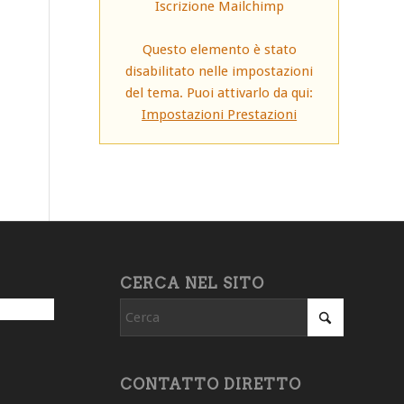
Iscrizione Mailchimp
Questo elemento è stato
disabilitato nelle impostazioni
del tema. Puoi attivarlo da qui:
Impostazioni Prestazioni
CERCA NEL SITO
CONTATTO DIRETTO