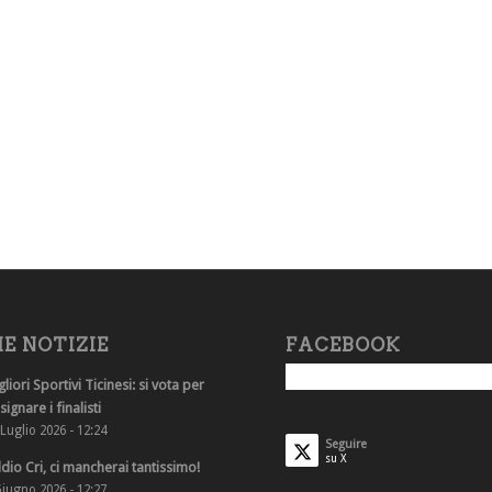
E NOTIZIE
FACEBOOK
gliori Sportivi Ticinesi: si vota per
ignare i finalisti
Luglio 2026 - 12:24
Seguire
su X
dio Cri, ci mancherai tantissimo!
Giugno 2026 - 12:27