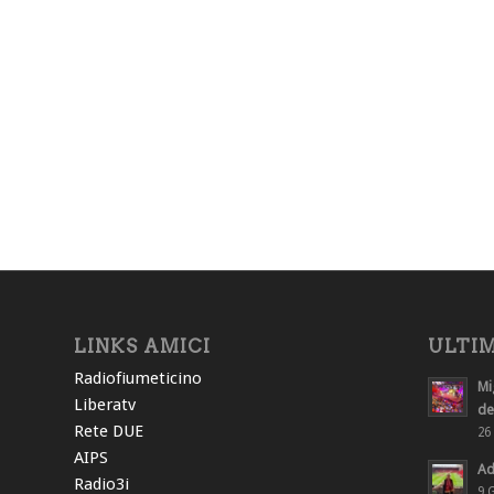
LINKS AMICI
ULTIM
Radiofiumeticino
Mi
Liberatv
des
Rete DUE
26 
AIPS
Ad
Radio3i
9 