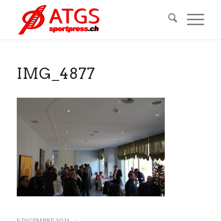
IMG_4877
5 DICEMBRE 2021
/